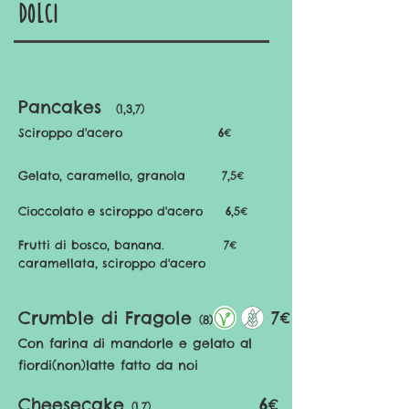
dolci
Pancakes
(1,3,7)
Sciroppo d'acero
6€
Gelato, caramello, granola 7,5
€
Cioccolato e sciroppo d'acero 6
,5€
Frutti di bosco, banana. 7
€
caramellata, sciroppo d'acero
Crumble di Fragole
7€
(8)
Con farina di mandorle e gelato al
fiordi(non)latte fatto da noi
Cheesecake
6€
(1,7)