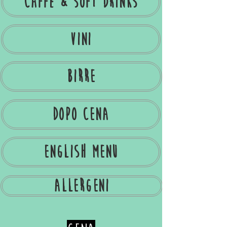
caffè & soft drinks
vini
birre
Dopo cena
english menu
Allergeni