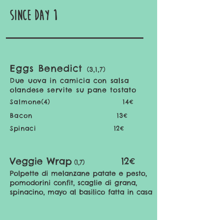
since day 1
Eggs Benedict
(3,1,7
)
Due uova in camicia con salsa
olandese servite su pane tostato
Salmone(4) 14
€
Bacon 13
€
Spinaci 12
€
Veggie Wrap
12€
(1,7)
Polpette di melanzane patate e pesto,
pomodorini confit, scaglie di grana,
spinacino, mayo al basilico fatta in casa