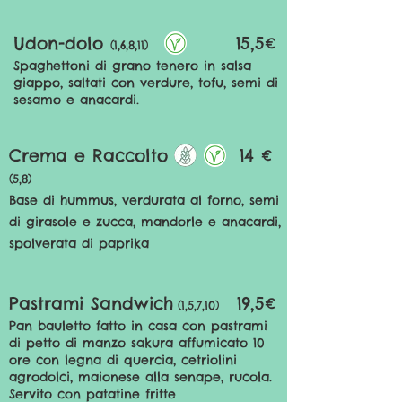
Udon-dolo
15
,5€
(1,6,8,11)
Spaghettoni di grano tenero in salsa
giappo, saltati con verdure, tofu, semi di
sesamo e anacardi.
Crema e Raccolto
14 €
(
5,8)
Base di hummus, verdurata al forno, semi
di girasole e zucca, mandorle e anacardi,
spolverata di paprika
Pastrami Sandwich
19,5€
(1,5,7,10)
Pan bauletto fatto in casa con pastrami
di petto di manzo sakura affumicato 10
ore con legna di quercia, cetriolini
agrodolci, maionese alla senape, rucola.
Servito con patatine fritte