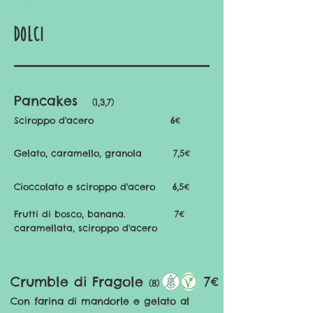
dolci
Pancakes
(1,3,7)
Sciroppo d'acero
6€
Gelato,
caramello, granola 7,5
€
Cioccola
to e sciroppo d'acero 6
,5€
Frutti di bosco, banana. 7
€
caramellata, sciroppo d'acero
Crumble di Fragole
7€
(8)
Con farina di mandorle e gelato al