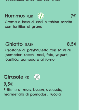
Hummus
7
€
(1,11)
Crema a base di ceci e tahina servita
con tortillas di grano
Ghiotto
8,5
€
(1,7,8)
Crostone di panbauletto con salsa di
pomodori secchi, noci, feta, yogurt,
basilico, pomodoro al forno
Girasole
(3)
9,5€
Frittelle di mais, bacon, avocado,
marmellata di pomodori, rucola