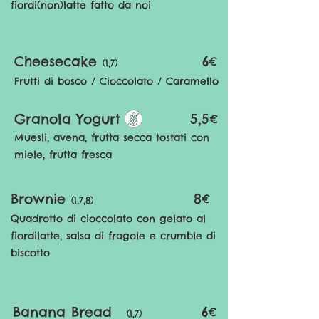
fiordi(non)latte fatto da noi
Cheesecake
6€
(1,7)
Frutti di bosco / Cioccolato / Caramello
Granola Yogurt
5,5€
Muesli, a
vena, frutta secca tostati con
miele, frutta fresca
Brownie
8
€
(1,7,8)
Quadrotto di cioccolato con gelato al
fiordilatte, salsa di fragole e crumble di
biscotto
Banana Bread
6
€
(1,7)