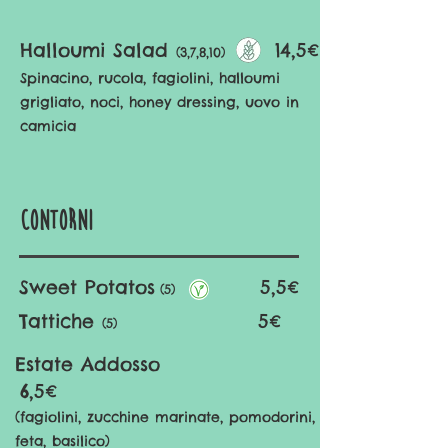
Halloumi Salad
14,5€
(3,7,8,10)
Spinacino, rucola, fagiolini
, halloumi
grigliato, noci, honey dressing, uovo in
camicia
contorni
Sweet Potatos
5,5€
(5)
​
Tattiche
5€
(5)
Estate Addosso
6,5€
​(fagiolini, zucchine marinate, pomodorini,
feta, basilico)