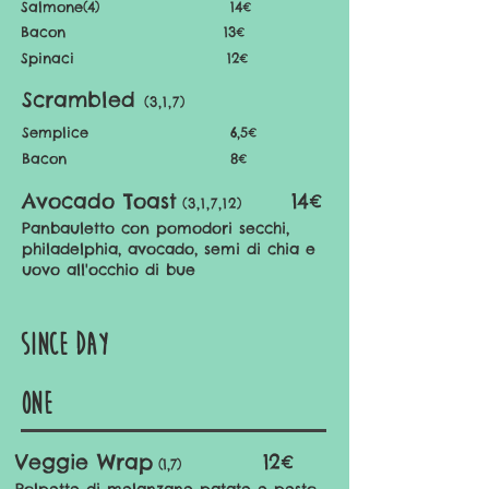
Salmone(4) 14
€
Bacon 13
€
Spinaci
12
€
Scrambled
(3,1,7)
Semplice 6,5
€
Bacon 8
€
Avocado Toast
14€
(3,1,7,12)
Panbauletto con pomodori secchi,
philadelphia, avocado, semi di chia e
uovo all'occhio di bue
since day
one
Veggie Wrap
12€
(1,7)