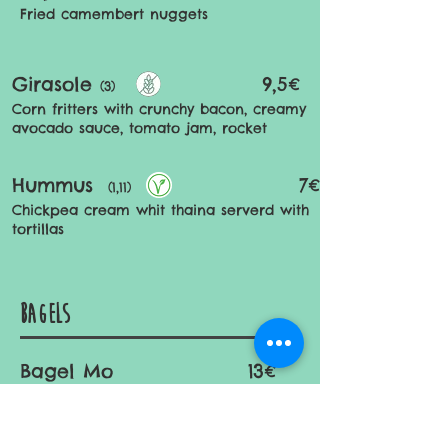
Fried camembert nuggets
Girasole
9,5€
(3)
Corn fritters with crunchy bacon, creamy
avocado sauce, tomato jam, rocket
Hummus
7€
(1,11)
Chickpea cream whit thaina serverd with
tortillas
bagels
Bagel Mo
13€
Burger, cheddar, bacon, onion jam and
homemade mayo