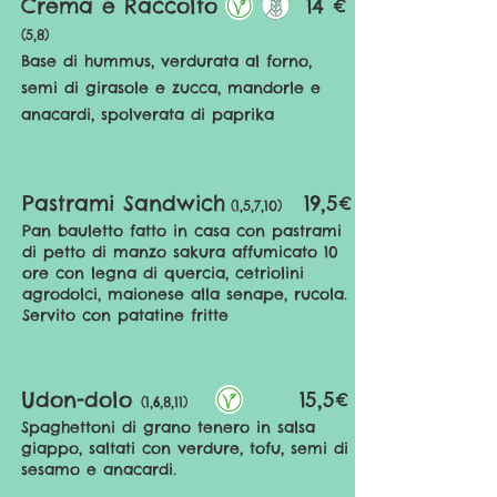
Crema e Raccolto
14 €
(
5,8)
Base di hummus, verdurata al forno,
semi di girasole e zucca, mandorle e
anacardi, spolverata di paprika
Pastrami Sandwich
19,5€
(1,5,7,10)
Pan bauletto fatto in casa con pastrami
di petto di manzo sakura affumicato 10
ore con legna di quercia, cetriolini
agrodolci, maionese alla senape, rucola.
Servito con patatine fritte
Udon-dolo
15,5€
(1,6,8,11)
Spaghettoni di grano tenero in salsa
giappo, saltati con verdure, tofu, semi di
sesamo e anacardi.