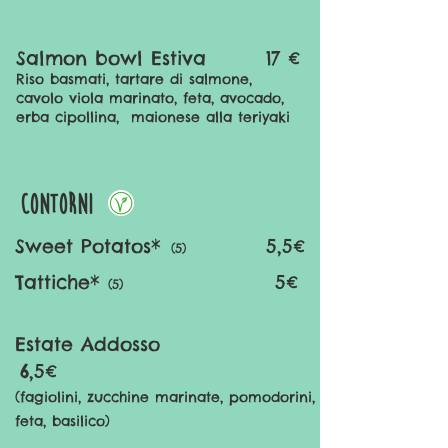
Salmon bowl Estiva
17
€
Riso basmati, tartare di salmone,
cavolo viola marinato
, feta, avocado,
erba cipollina, maionese alla teriyaki
contorni
Sweet Potatos*
5,5€
(5)
Tattiche*
5€
(5)
Estate Addosso
6,5€
​(fagiolini, zucchine marinate, pomodorini,
feta, basilico)