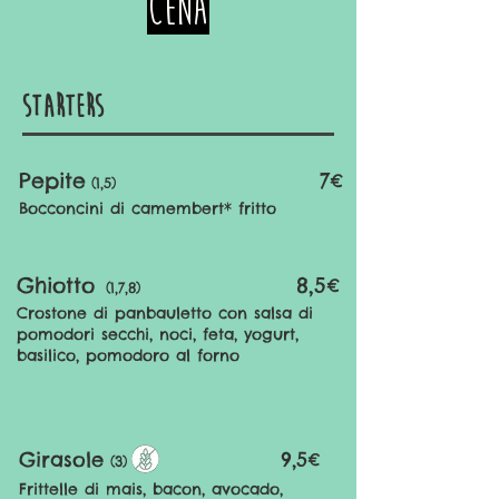
cena
Starters
Pepite
7€
(1,5)
Bocconcini di camembert* fritto
Ghiotto
8,5
€
(1,7,8)
Crostone di panbauletto con salsa di
pomodori secchi, noci, feta, yogurt,
basilico, pomodoro al forno
Girasole
9,5€
(3)
Frittelle di mais, bacon, avocado,