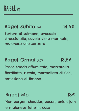
bagel
(1)
Bagel Subito
14,5€
(4)
Tartare di salmone, avocado,
stracciatella, cavolo viola marinato,
maionese allo zenzero
Bagel Ormai
13,5€
(4,7)
Pesce spada affumicato, mozzarella
fiordilatte, rucola, marmellata di fichi,
emulsione di limone
Bagel Mo
13€
Hamburger, cheddar, bacon,
onion jam
e maionese fatte in casa