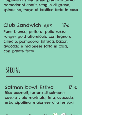
Polpette di melanzane patate e pesto,
pomodorini confit, scaglie di grana,
spinacino, mayo al basilico fatta in casa
Club Sandwich
17€
(1,5,7)
Pane bianco, petto di
pollo
razza
ranger gold affumicato con legno di
ciliegio,
pomodoro, lattuga, bacon,
avocado e maionese fatta in casa,
con patate fritte
Special
Salmon bowl Estiva
17
€
Riso basmati, tartare di salmone,
cavolo viola marinato
, feta, avocado,
erba cipollina, maionese alla teriyaki